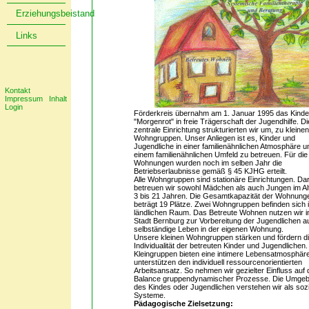
Erziehungsbeistand
Links
Kontakt
Impressum
Inhalt
Login
Förderkreis übernahm am 1. Januar 1995 das Kind
"Morgenrot" in freie Trägerschaft der Jugendhilfe. Di
zentrale Einrichtung strukturierten wir um, zu kleine
Wohngruppen. Unser Anliegen ist es, Kinder und
Jugendliche in einer familienähnlichen Atmosphäre u
einem familienähnlichen Umfeld zu betreuen. Für die
Wohnungen wurden noch im selben Jahr die
Betriebserlaubnisse gemäß § 45 KJHG erteilt.
Alle Wohngruppen sind stationäre Einrichtungen. Dar
betreuen wir sowohl Mädchen als auch Jungen im Al
3 bis 21 Jahren. Die Gesamtkapazität der Wohnung
beträgt 19 Plätze. Zwei Wohngruppen befinden sich 
ländlichen Raum. Das Betreute Wohnen nutzen wir i
Stadt Bernburg zur Vorbereitung der Jugendlichen a
selbständige Leben in der eigenen Wohnung.
Unsere kleinen Wohngruppen stärken und fördern d
Individualität der betreuten Kinder und Jugendlichen.
Kleingruppen bieten eine intimere Lebensatmosphär
unterstützen den individuell ressourcenorientierten
Arbeitsansatz. So nehmen wir gezielter Einfluss auf 
Balance gruppendynamischer Prozesse. Die Umge
des Kindes oder Jugendlichen verstehen wir als soz
Systeme.
Pädagogische Zielsetzung: