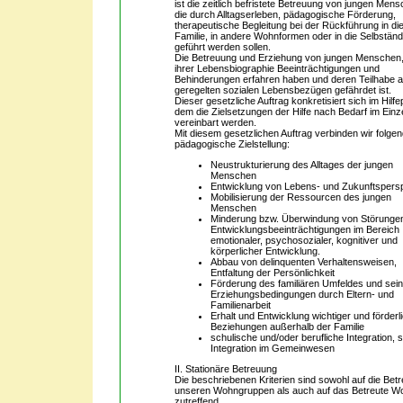
ist die zeitlich befristete Betreuung von jungen Men
die durch Alltagserleben, pädagogische Förderung,
therapeutische Begleitung bei der Rückführung in di
Familie, in andere Wohnformen oder in die Selbständ
geführt werden sollen.
Die Betreuung und Erziehung von jungen Menschen, 
ihrer Lebensbiographie Beeinträchtigungen und
Behinderungen erfahren haben und deren Teilhabe 
geregelten sozialen Lebensbezügen gefährdet ist.
Dieser gesetzliche Auftrag konkretisiert sich im Hilfep
dem die Zielsetzungen der Hilfe nach Bedarf im Einzel
vereinbart werden.
Mit diesem gesetzlichen Auftrag verbinden wir folge
pädagogische Zielstellung:
Neustrukturierung des Alltages der jungen
Menschen
Entwicklung von Lebens- und Zukunftspers
Mobilisierung der Ressourcen des jungen
Menschen
Minderung bzw. Überwindung von Störunge
Entwicklungsbeeinträchtigungen im Bereich
emotionaler, psychosozialer, kognitiver und
körperlicher Entwicklung.
Abbau von delinquenten Verhaltensweisen,
Entfaltung der Persönlichkeit
Förderung des familiären Umfeldes und sein
Erziehungsbedingungen durch Eltern- und
Familienarbeit
Erhalt und Entwicklung wichtiger und förderl
Beziehungen außerhalb der Familie
schulische und/oder berufliche Integration, s
Integration im Gemeinwesen
II. Stationäre Betreuung
Die beschriebenen Kriterien sind sowohl auf die Betr
unseren Wohngruppen als auch auf das Betreute 
zutreffend.