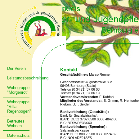
Der Verein
Kontakt
Geschäftsführer:
Marco Renner
Leistungsbeschreibung
Geschäftsstelle: Auguststraße 30a
06406 Bernburg (Saale)
Wohngruppe
Telefon (0 34 71) 37 06 03
"Morgenrot"
Telefax (0 34 71) 37 06 19
Vorstandsvorsitzender:
F. Kuhfahl
Mitglieder des Vorstands:
, S. Grimm, R. Hentschel
Wohngruppe
Rieken, U.T. Seidler
"Villa
Regenbogen"
Bankverbindung (Geschäfte):
Bank für Sozialwirtschaft
IBAN: DE32 3702 0500 0006 4842 00
Betreutes
BIC: BFSWDE33XXX
Wohnen
Bankverbindung (Spenden):
Salzlandsparkasse
IBAN: DE32 8005 5500 0360 0274 82
Datenschutz
BIC: NOLADE21SES