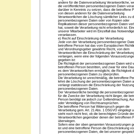
andere für die Datenverarbeitung Verantwortliche, w
die veröffentlichten personenbezogenen Daten verar
darüber in Kenntnis zu setzen, dass die betroffene 
von diesen anderen für die Datenverarbeitung
Verantwortlichen die Löschung sämtlicher Links zu 
personenbezogenen Daten oder von Kopien oder
Replikationen dieser personenbezogenen Daten ver
hat, soweit die Verarbeitung nicht erforderlich ist. Ein
unserer Mitarbeiter wird im Einzelfall das Notwendig
veranlassen.
e) Recht auf Einschränkung der Verarbeitung
Jede von der Verarbeitung personenbezogener Dat
betroffene Person hat das vom Europäischen Richtli
und Verordnungsgeber gewährte Recht, von dem
Verantwortlichen die Einschränkung der Verarbeitun
verlangen, wenn eine der folgenden Voraussetzung
gegeben ist:
Die Richtigkeit der personenbezogenen Daten wird 
betroffenen Person bestritten, und zwar für eine Dau
es dem Verantwortlichen ermöglicht, die Richtigkeit 
personenbezogenen Daten zu überprüfen.
Die Verarbeitung ist unrechtmäßig, die betroffene P
lehnt die Löschung der personenbezogenen Daten 
verlangt stattdessen die Einschränkung der Nutzung
personenbezogenen Daten.
Der Verantwortliche benötigt die personenbezogene
für die Zwecke der Verarbeitung nicht länger, die bet
Person benötigt sie jedoch zur Geltendmachung, A
oder Verteidigung von Rechtsansprüchen.
Die betroffene Person hat Widerspruch gegen die
Verarbeitung gem. Art. 21 Abs. 1 DSGVO eingelegt 
steht noch nicht fest, ob die berechtigten Gründe de
Verantwortlichen gegenüber denen der betroffenen 
überwiegen.
Sofern eine der oben genannten Voraussetzungen 
ist und eine betroffene Person die Einschränkung v
personenbezogenen Daten, die bei unserer gespeic