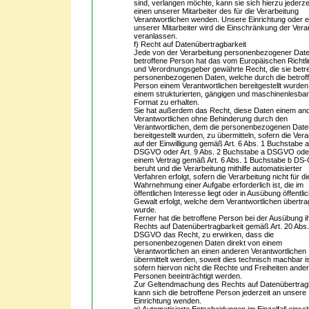
sind, verlangen möchte, kann sie sich hierzu jederze
einen unserer Mitarbeiter des für die Verarbeitung
Verantwortlichen wenden. Unsere Einrichtung oder e
unserer Mitarbeiter wird die Einschränkung der Vera
veranlassen.
f) Recht auf Datenübertragbarkeit
Jede von der Verarbeitung personenbezogener Dat
betroffene Person hat das vom Europäischen Richtli
und Verordnungsgeber gewährte Recht, die sie betr
personenbezogenen Daten, welche durch die betrof
Person einem Verantwortlichen bereitgestellt wurden,
einem strukturierten, gängigen und maschinenlesba
Format zu erhalten.
Sie hat außerdem das Recht, diese Daten einem an
Verantwortlichen ohne Behinderung durch den
Verantwortlichen, dem die personenbezogenen Date
bereitgestellt wurden, zu übermitteln, sofern die Ver
auf der Einwilligung gemäß Art. 6 Abs. 1 Buchstabe 
DSGVO oder Art. 9 Abs. 2 Buchstabe a DSGVO ode
einem Vertrag gemäß Art. 6 Abs. 1 Buchstabe b D
beruht und die Verarbeitung mithilfe automatisierter
Verfahren erfolgt, sofern die Verarbeitung nicht für di
Wahrnehmung einer Aufgabe erforderlich ist, die im
öffentlichen Interesse liegt oder in Ausübung öffentli
Gewalt erfolgt, welche dem Verantwortlichen übertr
wurde.
Ferner hat die betroffene Person bei der Ausübung i
Rechts auf Datenübertragbarkeit gemäß Art. 20 Abs.
DSGVO das Recht, zu erwirken, dass die
personenbezogenen Daten direkt von einem
Verantwortlichen an einen anderen Verantwortlichen
übermittelt werden, soweit dies technisch machbar i
sofern hiervon nicht die Rechte und Freiheiten ande
Personen beeinträchtigt werden.
Zur Geltendmachung des Rechts auf Datenübertrag
kann sich die betroffene Person jederzeit an unsere
Einrichtung wenden.