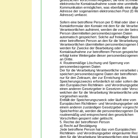
gesetzlichen Vorschriften Angaben, die eine schnelle
elektronische Kontaktaufnahme sowie eine unmittelb
Kommunikation ermöglichen, was ebenfalls eine all
Adresse der sogenannten elektronischen Post (E-Ma
Adresse) umfasst.
Sofern eine betroffene Person per E-Mail oder über 
Kontaktformular den Kontakt mit dem für die Verarbe
Verantwortlichen aufnimmt, werden die von der betr
Person übermittelten personenbezogenen Daten
automatisch gespeichert. Solche auf freiwilliger Basi
einer betroffenen Person an den für die Verarbeitung
Verantwortlichen übermittelten personenbezogenen
werden für Zwecke der Bearbeitung oder der
Kontaktaufnahme zur betroffenen Person gespeicher
erfolgt keine Weitergabe dieser personenbezogenen
an Dritte.
4. Routinemäßige Löschung und Sperrung von
personenbezogenen Daten
Der für die Verarbeitung Verantwortliche verarbeitet 
speichert personenbezogene Daten der betroffenen
nur für den Zeitraum, der zur Erreichung des
Speicherungszwecks erforderlich ist oder sofern di
den Europäischen Richtlinien- und Verordnungsgebe
einen anderen Gesetzgeber in Gesetzen oder Vorsch
welchen der für die Verarbeitung Verantwortliche unte
vorgesehen wurde.
Entfällt der Speicherungszweck oder läuft eine vom
Europäischen Richtlinien- und Verordnungsgeber od
einem anderen zuständigen Gesetzgeber vorgeschr
Speicherfrist ab, werden die personenbezogenen D
routinemäßig und entsprechend den gesetzlichen
Vorschriften gesperrt oder gelöscht.
5. Rechte der betroffenen Person
a) Recht auf Bestätigung
Jede betroffene Person hat das vom Europäischen
Richtlinien- und Verordnungsgeber eingeräumte Rec
dem für die Verarbeitung Verantwortlichen eine Best