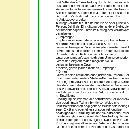
und Mittel dieser Verarbeitung durch das Unionsrech
das Recht der Mitgliedstaaten vorgegeben, so kann 
Verantwortliche beziehungsweise können die besti
Kriterien seiner Benennung nach dem Unionsrecht 
Recht der Mitgliedstaaten vorgesehen werden.
h) Auftragsverarbeiter
Auftragsverarbeiter ist eine natürliche oder juristisch
Person, Behörde, Einrichtung oder andere Stelle, die
personenbezogene Daten im Auftrag des Verantwort
verarbeitet.
i) Empfänger
Empfänger ist eine natürliche oder juristische Person
Behörde, Einrichtung oder andere Stelle, der
personenbezogene Daten offengelegt werden, unab
davon, ob es sich bei ihr um einen Dritten handelt od
Behörden, die im Rahmen eines bestimmten
Untersuchungsauftrags nach dem Unionsrecht ode
Recht der Mitgliedstaaten möglicherweise
personenbezogene Daten
erhalten, gelten jedoch nicht als Empfänger.
j) Dritter
Dritter ist eine natürliche oder juristische Person, B
Einrichtung oder andere Stelle außer der betroffene
Person, dem Verantwortlichen, dem Auftragsverarbei
den Personen, die unter der unmittelbaren Verantwo
des Verantwortlichen oder des Auftragsverarbeiters 
sind, die personenbezogenen Daten zu verarbeiten.
k) Einwilligung
Einwilligung ist jede von der betroffenen Person freiwil
den bestimmten Fall in informierter Weise und
unmissverständlich abgegebene Willensbekundung 
einer Erklärung oder einer sonstigen eindeutigen
bestätigenden Handlung, mit der die betroffene Pers
verstehen gibt, dass sie mit der Verarbeitung der sie
betreffenden personenbezogenen Daten einverstande
2. Erfassung von allgemeinen Daten und Informatio
Die Internetseite unserer Einrichtung erfasst mit jed