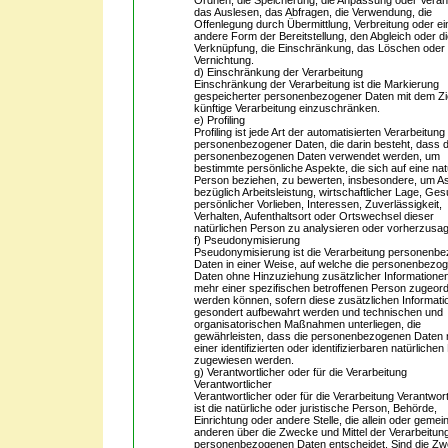
Ordnen, die Speicherung, die Anpassung oder Verä
das Auslesen, das Abfragen, die Verwendung, die
Offenlegung durch Übermittlung, Verbreitung oder ei
andere Form der Bereitstellung, den Abgleich oder d
Verknüpfung, die Einschränkung, das Löschen oder 
Vernichtung.
d) Einschränkung der Verarbeitung
Einschränkung der Verarbeitung ist die Markierung
gespeicherter personenbezogener Daten mit dem Zie
künftige Verarbeitung einzuschränken.
e) Profiling
Profiling ist jede Art der automatisierten Verarbeitung
personenbezogener Daten, die darin besteht, dass 
personenbezogenen Daten verwendet werden, um
bestimmte persönliche Aspekte, die sich auf eine nat
Person beziehen, zu bewerten, insbesondere, um A
bezüglich Arbeitsleistung, wirtschaftlicher Lage, Ges
persönlicher Vorlieben, Interessen, Zuverlässigkeit,
Verhalten, Aufenthaltsort oder Ortswechsel dieser
natürlichen Person zu analysieren oder vorherzusa
f) Pseudonymisierung
Pseudonymisierung ist die Verarbeitung personenb
Daten in einer Weise, auf welche die personenbezo
Daten ohne Hinzuziehung zusätzlicher Informationen
mehr einer spezifischen betroffenen Person zugeor
werden können, sofern diese zusätzlichen Informati
gesondert aufbewahrt werden und technischen und
organisatorischen Maßnahmen unterliegen, die
gewährleisten, dass die personenbezogenen Daten 
einer identifizierten oder identifizierbaren natürliche
zugewiesen werden.
g) Verantwortlicher oder für die Verarbeitung
Verantwortlicher
Verantwortlicher oder für die Verarbeitung Verantwort
ist die natürliche oder juristische Person, Behörde,
Einrichtung oder andere Stelle, die allein oder geme
anderen über die Zwecke und Mittel der Verarbeitun
personenbezogenen Daten entscheidet. Sind die Z