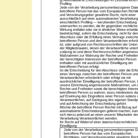
g) Automatisierte Entscheidungen im Einzelfall einsch
Profiling
Jede von der Verarbeitung personenbezogener Dat
betroffene Person hat das vom Europäischen Richtli
und Verordnungsgeber gewährte Recht, nicht einer
ausschließlich auf einer automatisierten Verarbeitu
einschließlich Profiling — beruhenden Entscheidung
unterworfen zu werden, die ihr gegenüber rechtliche
Wirkung entfaltet oder sie in ähnlicher Weise erhebli
beeinträchtigt, sofern die Entscheidung nicht für de
Abschluss oder die Erfüllung eines Vertrags zwisch
betroffenen Person und dem Verantwortlichen erford
ist, oder aufgrund von Rechtsvorschriften der Union
der Mitgliedstaaten, denen der Verantwortliche unterl
zulässig ist und diese Rechtsvorschriften angemes
Maßnahmen zur Wahrung der Rechte und Freiheite
der berechtigten Interessen der betroffenen Person
enthalten oder mit ausdrücklicher Einwilligung der
betroffenen Person erfolgt.
Ist die Entscheidung für den Abschluss oder die Erfü
eines Vertrags zwischen der betroffenen Person un
Verantwortlichen erforderlich oder erfolgt sie mit
ausdrücklicher Einwilligung der betroffenen Person, tr
unsere Einrichtung angemessene Maßnahmen, um 
Rechte und Freiheiten sowie die berechtigten Intere
betroffenen Person zu wahren, wozu mindestens d
auf Erwirkung des Eingreifens einer Person seitens
Verantwortlichen, auf Darlegung des eigenen Stand
und auf Anfechtung der Entscheidung gehört.
Möchte die betroffene Person Rechte mit Bezug auf
automatisierte Entscheidungen geltend machen, kan
sich hierzu jederzeit an einen unserer Mitarbeiter des
Verarbeitung Verantwortlichen wenden.
Ihr Recht auf Widerruf einer datenschutzrechtlichen
Einwilligung
Jede von der Verarbeitung personenbezogener D
betroffene Person hat das vom Europäischen
Richtlinien- und Verordnungsgeber gewährte Rech