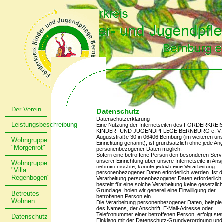
Der Verein
Datenschutz
Datenschutzerklärung
Leistungsbeschreibung
Eine Nutzung der Internetseiten des FÖRDERKREI
KINDER- UND JUGENDPFLEGE BERNBURG e. V.
Auguststraße 30 in 06406 Bernburg (im weiteren un
Wohngruppe
Einrichtung genannt), ist grundsätzlich ohne jede A
"Morgenrot"
personenbezogener Daten möglich.
Sofern eine betroffene Person den besonderen Serv
unserer Einrichtung über unsere Internetseite in An
Wohngruppe
nehmen möchte, könnte jedoch eine Verarbeitung
"Villa
personenbezogener Daten erforderlich werden. Ist d
Regenbogen"
Verarbeitung personenbezogener Daten erforderlich
besteht für eine solche Verarbeitung keine gesetzlic
Grundlage, holen wir generell eine Einwilligung der
Betreutes
betroffenen Person ein.
Wohnen
Die Verarbeitung personenbezogener Daten, beispie
des Namens, der Anschrift, E-Mail-Adresse oder
Telefonnummer einer betroffenen Person, erfolgt ste
Datenschutz
Einklang mit der Datenschutz-Grundverordnung und