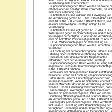
sofern einer der folgenden Gründe zutrifft und soweit
Verarbeitung nicht erforderlich ist:
Die personenbezogenen Daten wurden für solche 
erhoben oder auf sonstige Weise verarbeitet, für wel
nicht mehr notwendig sind.
Die betroffene Person widerruft ihre Einwilligung, auf
die Verarbeitung gemäß Art. 6 Abs. 1 Buchstabe a
oder Art. 9 Abs. 2 Buchstabe a DSGVO stützte, und e
an einer anderweitigen Rechtsgrundlage für die
Verarbeitung.
Die betroffene Person legt gemäß Art. 21 Abs. 1 D
Widerspruch gegen die Verarbeitung ein, und es lieg
vorrangigen berechtigten Gründe für die Verarbeitun
oder die betroffene Person legt gemäß Art. 21 Abs. 2
DSGVO Widerspruch gegen die Verarbeitung ein.
Die personenbezogenen Daten wurden unrechtmäß
verarbeitet.
Die Löschung der personenbezogenen Daten ist zu
Erfüllung einer rechtlichen Verpflichtung nach dem
Unionsrecht oder dem Recht der Mitgliedstaaten
erforderlich, dem der Verantwortliche unterliegt.
Die personenbezogenen Daten wurden in Bezug auf
angebotene Dienste der Informationsgesellschaft ge
8 Abs. 1 DSGVO erhoben.
Sofern einer der oben genannten Gründe zutrifft und
betroffene Person die Löschung von personenbezo
Daten, die bei unserer Einrichtung gespeichert sind,
veranlassen möchte, kann sie sich hierzu jederzeit 
unserer Mitarbeiter des für die Verarbeitung Verantw
wenden. Unsere Einrichtung wird veranlassen, das
Löschverlangen unverzüglich nachgekommen wird.
Wurden die personenbezogenen Daten von unserer
Einrichtung öffentlich gemacht und ist unser Unter
als Verantwortlicher gemäß Art. 17 Abs. 1 DSGVO z
Löschung der personenbezogenen Daten verpflichte
trifft unsere Einrichtung unter Berücksichtigung der
verfügbaren Technologie und der Implementierungs
angemessene Maßnahmen, auch technischer Art, 