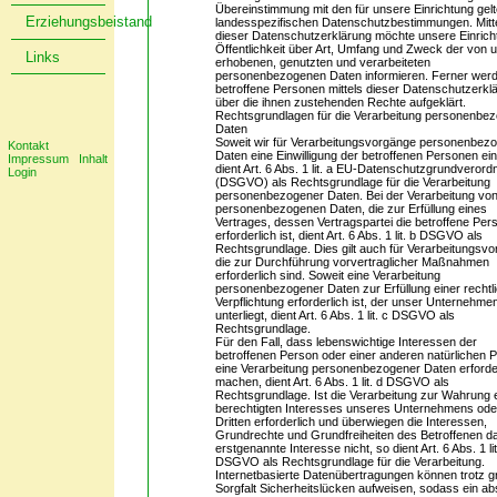
Übereinstimmung mit den für unsere Einrichtung gel
Erziehungsbeistand
landesspezifischen Datenschutzbestimmungen. Mitt
dieser Datenschutzerklärung möchte unsere Einrich
Öffentlichkeit über Art, Umfang und Zweck der von 
Links
erhobenen, genutzten und verarbeiteten
personenbezogenen Daten informieren. Ferner wer
betroffene Personen mittels dieser Datenschutzerkl
über die ihnen zustehenden Rechte aufgeklärt.
Rechtsgrundlagen für die Verarbeitung personenbe
Daten
Soweit wir für Verarbeitungsvorgänge personenbez
Kontakt
Daten eine Einwilligung der betroffenen Personen ein
Impressum
Inhalt
dient Art. 6 Abs. 1 lit. a EU-Datenschutzgrundveror
Login
(DSGVO) als Rechtsgrundlage für die Verarbeitung
personenbezogener Daten. Bei der Verarbeitung vo
personenbezogenen Daten, die zur Erfüllung eines
Vertrages, dessen Vertragspartei die betroffene Pers
erforderlich ist, dient Art. 6 Abs. 1 lit. b DSGVO als
Rechtsgrundlage. Dies gilt auch für Verarbeitungsv
die zur Durchführung vorvertraglicher Maßnahmen
erforderlich sind. Soweit eine Verarbeitung
personenbezogener Daten zur Erfüllung einer rechtl
Verpflichtung erforderlich ist, der unser Unternehme
unterliegt, dient Art. 6 Abs. 1 lit. c DSGVO als
Rechtsgrundlage.
Für den Fall, dass lebenswichtige Interessen der
betroffenen Person oder einer anderen natürlichen 
eine Verarbeitung personenbezogener Daten erforde
machen, dient Art. 6 Abs. 1 lit. d DSGVO als
Rechtsgrundlage. Ist die Verarbeitung zur Wahrung 
berechtigten Interesses unseres Unternehmens ode
Dritten erforderlich und überwiegen die Interessen,
Grundrechte und Grundfreiheiten des Betroffenen d
erstgenannte Interesse nicht, so dient Art. 6 Abs. 1 lit
DSGVO als Rechtsgrundlage für die Verarbeitung.
Internetbasierte Datenübertragungen können trotz g
Sorgfalt Sicherheitslücken aufweisen, sodass ein ab