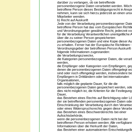
darüber zu verlangen, ob sie betreffende
personenbezogene Daten verarbeitet werden. Möcht
betroffene Person dieses Bestätigungsrecht in Ansp
nehmen, kann sie sich hierzu jederzeit an einen uns
Mitarbeiter wenden.
b) Recht auf Auskunft
Jede von der Verarbeitung personenbezogener Dat
betroffene Person hat das vom Europäischen Richtli
und Verordnungsgeber gewährte Recht, jederzeit v
für die Verarbeitung Verantwortlichen unentgeltliche 
über die zu seiner Person gespeicherten
personenbezogenen Daten und eine Kopie dieser Au
zu erhalten. Ferner hat der Europäische Richtlinien-
Verordnungsgeber der betroffenen Person Auskunft
folgende Informationen zugestanden:
die Verarbeitungszwecke,
die Kategorien personenbezogener Daten, die verarb
werden,
die Empfänger oder Kategorien von Empfängern, g
denen die personenbezogenen Daten offengelegt w
sind oder noch offengelegt werden, insbesondere be
Empfängern in Drittländern oder bei internationalen
Organisationen,
falls möglich die geplante Dauer, für die die
personenbezogenen Daten gespeichert werden, oder,
dies nicht möglich ist, die Kriterien für die Festlegun
Dauer,
das Bestehen eines Rechts auf Berichtigung oder 
der sie betreffenden personenbezogenen Daten ode
Einschränkung der Verarbeitung durch den Verantwo
oder eines Widerspruchsrechts gegen diese Verarbe
das Bestehen eines Beschwerderechts bei einer
Aufsichtsbehörde,
wenn die personenbezogenen Daten nicht bei der
betroffenen Person erhoben werden: Alle verfügbare
Informationen über die Herkunft der Daten,
das Bestehen einer automatisierten Entscheidungsf