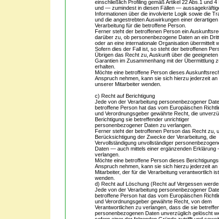
einschließlich Profiling gemäß Artikel 22 Abs.1 und
und — zumindest in diesen Fällen — aussagekräftig
Informationen über die involvierte Logik sowie die T
und die angestrebten Auswirkungen einer derartigen
Verarbeitung für die betroffene Person.
Ferner steht der betroffenen Person ein Auskunftsre
darüber zu, ob personenbezogene Daten an ein Drit
oder an eine internationale Organisation übermittelt 
Sofern dies der Fall ist, so steht der betroffenen Per
Übrigen das Recht zu, Auskunft über die geeigneten
Garantien im Zusammenhang mit der Übermittlung z
erhalten.
Möchte eine betroffene Person dieses Auskunftsrech
Anspruch nehmen, kann sie sich hierzu jederzeit an
unserer Mitarbeiter wenden.
c) Recht auf Berichtigung
Jede von der Verarbeitung personenbezogener Dat
betroffene Person hat das vom Europäischen Richtli
und Verordnungsgeber gewährte Recht, die unverzü
Berichtigung sie betreffender unrichtiger
personenbezogener Daten zu verlangen.
Ferner steht der betroffenen Person das Recht zu, 
Berücksichtigung der Zwecke der Verarbeitung, die
Vervollständigung unvollständiger personenbezogen
Daten — auch mittels einer ergänzenden Erklärung
verlangen.
Möchte eine betroffene Person dieses Berichtigungs
Anspruch nehmen, kann sie sich hierzu jederzeit an
Mitarbeiter, der für die Verarbeitung verantwortlich ist
wenden.
d) Recht auf Löschung (Recht auf Vergessen werde
Jede von der Verarbeitung personenbezogener Dat
betroffene Person hat das vom Europäischen Richtli
und Verordnungsgeber gewährte Recht, von dem
Verantwortlichen zu verlangen, dass die sie betreff
personenbezogenen Daten unverzüglich gelöscht w