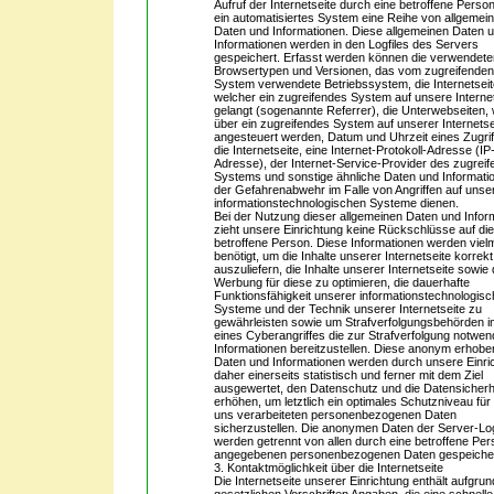
Aufruf der Internetseite durch eine betroffene Perso
ein automatisiertes System eine Reihe von allgemei
Daten und Informationen. Diese allgemeinen Daten 
Informationen werden in den Logfiles des Servers
gespeichert. Erfasst werden können die verwendete
Browsertypen und Versionen, das vom zugreifende
System verwendete Betriebssystem, die Internetseit
welcher ein zugreifendes System auf unsere Interne
gelangt (sogenannte Referrer), die Unterwebseiten,
über ein zugreifendes System auf unserer Internetse
angesteuert werden, Datum und Uhrzeit eines Zugrif
die Internetseite, eine Internet-Protokoll-Adresse (IP
Adresse), der Internet-Service-Provider des zugrei
Systems und sonstige ähnliche Daten und Informatio
der Gefahrenabwehr im Falle von Angriffen auf unse
informationstechnologischen Systeme dienen.
Bei der Nutzung dieser allgemeinen Daten und Infor
zieht unsere Einrichtung keine Rückschlüsse auf di
betroffene Person. Diese Informationen werden viel
benötigt, um die Inhalte unserer Internetseite korrekt
auszuliefern, die Inhalte unserer Internetseite sowie 
Werbung für diese zu optimieren, die dauerhafte
Funktionsfähigkeit unserer informationstechnologis
Systeme und der Technik unserer Internetseite zu
gewährleisten sowie um Strafverfolgungsbehörden i
eines Cyberangriffes die zur Strafverfolgung notwen
Informationen bereitzustellen. Diese anonym erhob
Daten und Informationen werden durch unsere Einri
daher einerseits statistisch und ferner mit dem Ziel
ausgewertet, den Datenschutz und die Datensicherh
erhöhen, um letztlich ein optimales Schutzniveau für
uns verarbeiteten personenbezogenen Daten
sicherzustellen. Die anonymen Daten der Server-Log
werden getrennt von allen durch eine betroffene Pe
angegebenen personenbezogenen Daten gespeicher
3. Kontaktmöglichkeit über die Internetseite
Die Internetseite unserer Einrichtung enthält aufgru