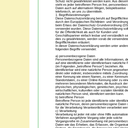
Schutz nicht gewährleistet werden kann. Aus diese
steht es jeder betroffenen Person frei, personenbe
Daten auch auf alternativen Wegen, beispielsweise
telefonisch, an uns zu übermitteln.
1. Begriffsbestimmungen
Diese Datenschutzerklärung beruht auf Begrifflichkei
durch den Europäischen Richtlinien- und Verordnun
beim Erlass der Datenschutz-Grundverordnung (
verwendet wurden. Diese Datenschutzerklärung sol
für die Öffentlichkeit als auch für Kunden und
Geschäftspartner einfach lesbar und verständlich s
dies zu gewährleisten, werden vorab die verwendet
Begrifflichkeiten erläutert.
In dieser Datenschutzerklärung werden unter ander
folgenden Begriffe verwendet:
a) personenbezogene Daten
Personenbezogene Daten sind alle Informationen, di
auf eine identifizierte oder identifizierbare natürliche
(im Folgenden „betroffene Person“) beziehen. Als
identifizierbar wird eine natürliche Person angesehen
direkt oder indirekt, insbesondere mittels Zuordnung
einer Kennung wie einem Namen, zu einer Kennnum
Standortdaten, zu einer Online-Kennung oder zu ei
mehreren besonderen Merkmalen, die Ausdruck der
physischen, physiologischen, genetischen, psychis
wirtschaftlichen, kulturellen oder sozialen Identität di
natürlichen Person sind, identifiziert werden kann.
b) betroffene Person
Betroffene Person ist jede identifizierte oder identifiz
natürliche Person, deren personenbezogene Daten
für die Verarbeitung Verantwortlichen verarbeitet we
c) Verarbeitung
Verarbeitung ist jeder mit oder ohne Hilfe automatisie
Verfahren ausgeführte Vorgang oder jede solche
Vorgangsreihe im Zusammenhang mit personenbez
Daten wie das Erheben, das Erfassen, die Organisat