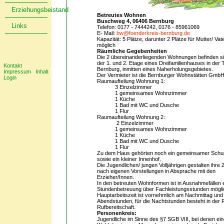
Erziehungsbeistand
Betreutes Wohnen
Buschweg 4, 06406 Bernburg
Links
Telefon: 0177 - 7444242, 0176 - 85961069
E- Mail:
bw@foerderkreis-bernburg.de
Kapazität: 5 Plätze, darunter 2 Plätze für Mutter/ Vat
möglich
Räumliche Gegebenheiten
Die 2 übereinanderliegenden Wohnungen befinden si
der 1. und 2. Etage eines Dreifamilienhauses in der T
Kontakt
Bernburg, inmitten eines Naherholungsgebietes.
Impressum
Inhalt
Der Vermieter ist die Bernburger Wohnstätten GmbH
Login
Raumaufteilung Wohnung 1:
3 Einzelzimmer
1 gemeinsames Wohnzimmer
1 Küche
1 Bad mit WC und Dusche
1 Flur
Raumaufteilung Wohnung 2:
2 Einzelzimmer
1 gemeinsames Wohnzimmer
1 Küche
1 Bad mit WC und Dusche
1 Flur
Zu dem Haus gehörten noch ein gemeinsamer Sch
sowie ein kleiner Innenhof.
Die Jugendlichen/ jungen Volljährigen gestalten ihre
nach eigenen Vorstellungen in Absprache mit den
Erzieher/Innen.
In den betreuten Wohnformen ist in Ausnahmefällen 
Stundenbetreuung über Fachleistungsstunden mögli
Hauptarbeitszeit ist vornehmlich am Nachmittag und
Abendstunden, für die Nachtstunden besteht in der 
Rufbereitschaft.
Personenkreis:
Jugendliche im Sinne des §7 SGB VIII, bei denen ei