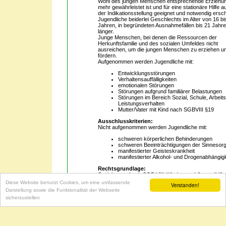
Wohl des jungen Menschen entsprechende Erziehun
mehr gewährleistet ist und für eine stationäre Hilfe 
der Indikationsstellung geeignet und notwendig ersch
Jugendliche beiderlei Geschlechts im Alter von 16 bi
Jahren, in begründeten Ausnahmefällen bis 21 Jahr
länger.
Junge Menschen, bei denen die Ressourcen der
Herkunftsfamilie und des sozialen Umfeldes nicht
ausreichen, um die jungen Menschen zu erziehen u
fördern.
Aufgenommen werden Jugendliche mit:
Entwicklungsstörungen
Verhaltensauffälligkeiten
emotionalen Störungen
Störungen aufgrund familiärer Belastungen
Störungen im Bereich Sozial, Schule, Arbeit
Leistungsverhalten
Mutter/Vater mit Kind nach SGBVIII §19
Ausschlusskriterien:
Nicht aufgenommen werden Jugendliche mit:
schweren körperlichen Behinderungen
schweren Beeinträchtigungen der Sinnesor
manifestierter Geisteskrankheit
manifestierter Alkohol- und Drogenabhängigk
Rechtsgrundlage:
Sozialgesetzbuch SGB VIII (Kinder- und Jugendhilf
Stationäre Erziehungshilfe und Eingliederungshilfe n
Diese Website benutzt Cookies, um eine umfassende
Verstanden!
27,19,30,34 und
Darstellung sowie die Funktionalität der Webseite
§ 41 SGB VIII über Fachleistungsstunden.
sicherzustellen